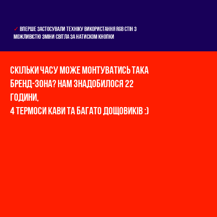
✓
ВПЕРШЕ ЗАСТОСУВАЛИ ТЕХНIКУ ВИКОРИСТАННЯ RGB СТIН З
МОЖЛИВIСТЮ ЗМІНИ СВIТЛА ЗА НАТИСКОМ КНОПКИ
СКIЛЬКИ ЧАСУ МОЖЕ МОНТУВАТИСЬ ТАКА
БРЕНД-ЗОНА? НАМ ЗНАДОБИЛОСЯ 22
ГОДИНИ,
4 ТЕРМОСИ КАВИ ТА БАГАТО ДОЩОВИКIВ :)