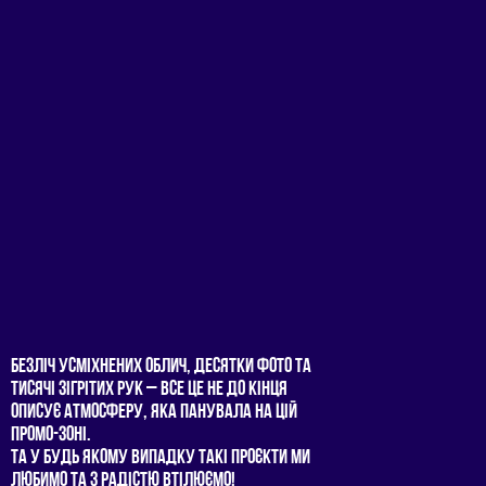
БЕЗЛIЧ УСМIХНЕНИХ ОБЛИЧ, ДЕСЯТКИ ФОТО ТА
ТИСЯЧI ЗIГРIТИХ РУК – ВСЕ ЦЕ НЕ ДО КIНЦЯ
ОПИСУЄ АТМОСФЕРУ, ЯКА ПАНУВАЛА НА ЦIЙ
ПРОМО-ЗОНI.
ТА У БУДЬ ЯКОМУ ВИПАДКУ ТАКI ПРОЄКТИ МИ
ЛЮБИМО ТА З РАДIСТЮ ВТIЛЮЄМО!