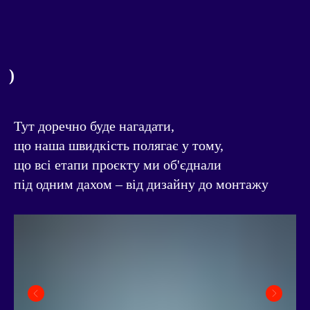
АЛЕ ОДНА З НАШИХ СУПЕР ЗДIБНОСТЕЙ – ВТIЛЮВАТИ IДЕЇ, ЗА ЯКI IНШI БОЯТЬСЯ БРАТИСЯ ;)
Тут доречно буде нагадати,
що наша швидкість полягає у тому,
що всі етапи проєкту ми об'єднали
під одним дахом – від дизайну до монтажу